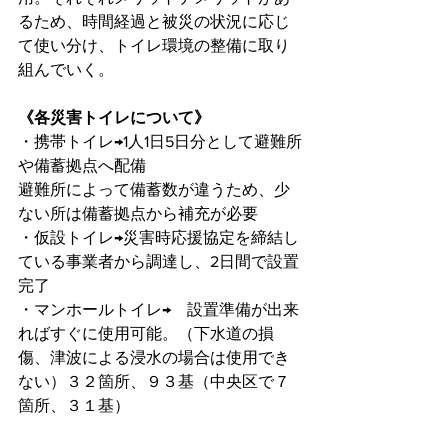
るため、時間経過と被災の状況に応じ
て使い分け、トイレ環境の整備に取り
組んでいく。
《各災害トイレについて》
・携帯トイレ→1人1日5日分として避難所
や備蓄拠点へ配備
避難所によって備蓄数が違うため、少
ない所は備蓄拠点から補充が必要
・仮設トイレ→災害時応援協定を締結し
ている事業者から調達し、2日間で設置
完了
・マンホールトイレ→　設置準備が出来
ればすぐに使用可能。（下水道の損
傷、津波による浸水の場合は使用でき
ない）３２箇所、９３基（中央区で７
箇所、３１基）