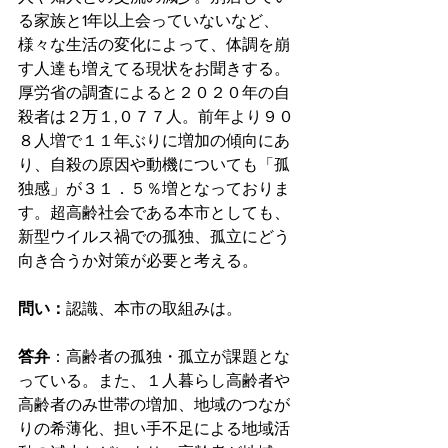
る家族と1年以上会っていないなど、
様々な生活の変化によって、体調を崩
す人達も増えてる現状をお聞きする。
厚労省の調査によると２０２０年の自
殺者は２万１,０７７人。前年より９０
８人増で１１年ぶりに増加の傾向にあ
り、自殺の原因や動機についても「孤
独感」が３１．５％増となっておりま
す。超高齢社会である本市としても、
新型ウイルス禍での孤独、孤立にどう
向き合うか対策が必要と考える。
問い：
認識、本市の取組みは。
答弁
：高齢者の孤独・孤立が課題とな
っている。また、１人暮らし高齢者や
高齢者のみ世帯の増加、地域のつなが
りの希薄化、担い手不足による地域活