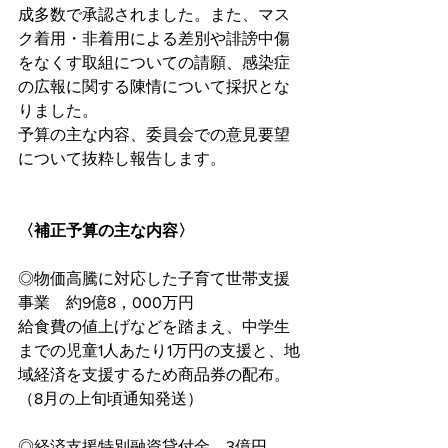
成多数で承認されました。また、マス
ク着用・非着用による差別や誹謗中傷
をなくす取組についての請願、感染症
の広報に関する陳情について採択とな
りました。
予算の主な内容、委員会での意見要望
について抜粋し報告します。
〈補正予算の主な内容〉
◎物価高騰に対応した子育て世帯支援
事業　約9億8，000万円　
給食費の値上げなどを踏まえ、中学生
までの児童1人あたり1万円の支援と、地
域経済を支援するため商品券の配布。
（8月の上旬頃通知発送）
◎経済支援特別融資貸付金　3億円