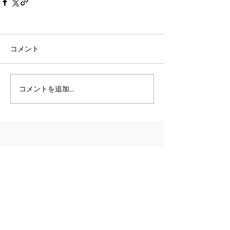
コメント
コメントを追加…
7月12日
にいがたお米プロジェクト 第8回フードパ
ントリー